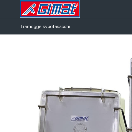
Tramogge svuotasacchi