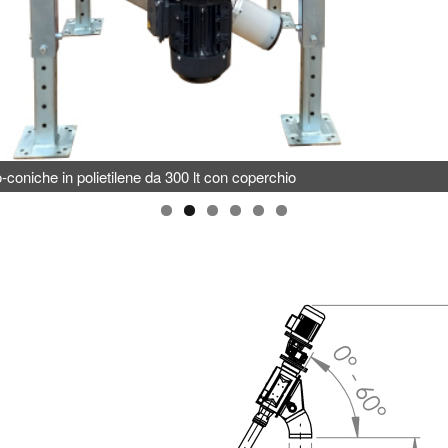
io
Tramogge da 150 lt con